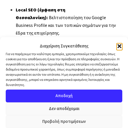
Local SEO (έμφαση στη
Θεσσαλονίκη):
Βελτιστοποίηση του Google
Business Profile και των τοπικών σημάτων για την
έδρα της επιχείρησης.
Διαχείριση Συγκατάθεσης
Διεθνές SEO:
Λήψη υπόψη των αγγλόφωνων όρων
Για να παρέχουμε την καλύτερη εμπειρία, χρησιμοποιούμε τεχνολογίες όπως
cookies για την αποθήκευση ή/και την πρόσβαση σε πληροφορίες συσκευών. Η
αναζήτησης και βελτιστοποίηση αντίστοιχων
συγκατάθεση για τις εν λόγω τεχνολογίες θα μας επιτρέψει να επεξεργαστούμε
σελίδων ή ενοτήτων του site.
δεδομένα προσωπικού χαρακτήρα, όπως συμπεριφορά περιήγησης ή μοναδικά
αναγνωριστικά σε αυτόν τον ιστότοπο. Η μη συγκατάθεση ή η ανάκληση της
συγκατάθεσης, μπορεί να επηρεάσει αρνητικά ορισμένες λειτουργίες και
δυνατότητες.
Αποδοχή
Τα Αποτελέσματα
Δεν αποδέχομαι
Προβολή προτιμήσεων
Η στρατηγική της UrbanWeb απέφερε εντυπωσιακά