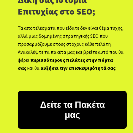
Δική σας Ιστορία
Επιτυχίας στο SEO;
Τα αποτελέσματα που είδατε δεν είναι θέμα τύχης,
αλλά μιας δομημένης στρατηγικής SEO που
προσαρμόζουμε στους στόχους κάθε πελάτη.
Ανακαλύψτε τα πακέτα μας και βρείτε αυτό που θα
φέρει
περισσότερους πελάτες στην πόρτα
σας
και θα
αυξήσει την επισκεψιμότητά σας
.
Δείτε τα Πακέτα
μας