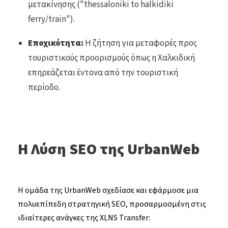
μετακίνησης ("thessaloniki to halkidiki
ferry/train").
Εποχικότητα:
Η ζήτηση για μεταφορές προς
τουριστικούς προορισμούς όπως η Χαλκιδική
επηρεάζεται έντονα από την τουριστική
περίοδο.
Η Λύση SEO της UrbanWeb
Η ομάδα της UrbanWeb σχεδίασε και εφάρμοσε μια
πολυεπίπεδη στρατηγική SEO, προσαρμοσμένη στις
ιδιαίτερες ανάγκες της XLNS Transfer: