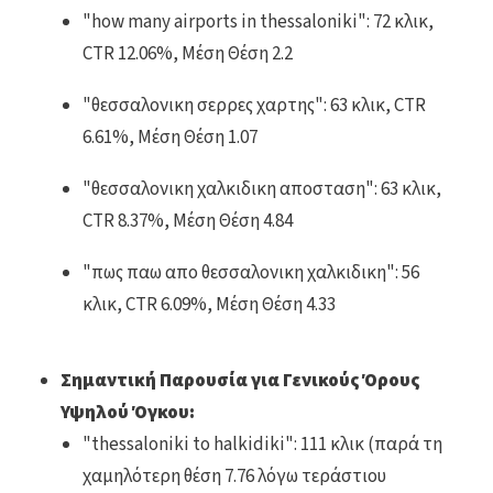
"how many airports in thessaloniki": 72 κλικ,
CTR 12.06%, Μέση Θέση 2.2
"θεσσαλονικη σερρες χαρτης": 63 κλικ, CTR
6.61%, Μέση Θέση 1.07
"θεσσαλονικη χαλκιδικη αποσταση": 63 κλικ,
CTR 8.37%, Μέση Θέση 4.84
"πως παω απο θεσσαλονικη χαλκιδικη": 56
κλικ, CTR 6.09%, Μέση Θέση 4.33
Σημαντική Παρουσία για Γενικούς Όρους
Υψηλού Όγκου:
"thessaloniki to halkidiki": 111 κλικ (παρά τη
χαμηλότερη θέση 7.76 λόγω τεράστιου