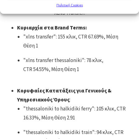
αποτελέσματα στην οργανική αναζήτηση για την
Πολιτική Cookies
XLNS Transfer:
Κυριαρχία στα Brand Terms:
"xlns transfer": 155 κλικ, CTR 67.69%, Μέση
Θέση 1
"xlns transfer thessaloniki": 78 κλικ,
CTR 54.55%, Μέση Θέση 1
Κορυφαίες Κατατάξεις για Γενικούς &
Υπηρεσιακούς Όρους
:
"thessaloniki to halkidiki ferry": 105 κλικ, CTR
16.33%, Μέση Θέση 2.91
"thessaloniki to halkidiki train": 94 κλικ, CTR