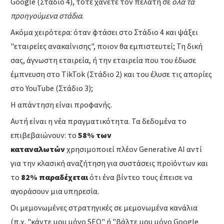
Google (Στάδιο 4), τότε χάνετε τον πελάτη σε
όλα τα
προηγούμενα στάδια
.
Ακόμα χειρότερα: όταν φτάσει στο Στάδιο 4 και ψάξει
"εταιρείες ανακαίνισης", ποιον θα εμπιστευτεί; Τη δική
σας, άγνωστη εταιρεία, ή την εταιρεία που του έδωσε
έμπνευση στο TikTok (Στάδιο 2) και του έλυσε τις απορίες
στο YouTube (Στάδιο 3);
Η απάντηση είναι προφανής.
Αυτή είναι η νέα πραγματικότητα. Τα δεδομένα το
επιβεβαιώνουν: το
58% των
καταναλωτών
χρησιμοποιεί πλέον Generative AI αντί
για την κλασική αναζήτηση για συστάσεις προϊόντων και
το
82% παραδέχεται
ότι ένα βίντεο τους έπεισε να
αγοράσουν μια υπηρεσία.
Οι μεμονωμένες στρατηγικές σε μεμονωμένα κανάλια
(π.χ. "κάντε μου μόνο SEO" ή "βάλτε μου μόνο Google