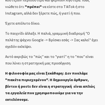
κοστίζουν περισσότερο και φέρνουν λιγότερα. Ίσως
νιώθετε ότι
"πρέπει"
να είστε στο TikTok ή στο
Instagram, αλλά δεν ξέρετε πώς, ή γιατί ή που.
Έχετε απόλυτο δίκιο.
Το παιχνίδι άλλαξε. Η παλιά, γραμμική διαδρομή "Ο
πελάτης ψάχνει
Google -> Βρίσκει εσάς -> Σας καλεί" έχει
σχεδόν εκλείψει.
Αυτό ακριβώς το "πώς" και το "γιατί" η το "που" είναι
που λύνει η στρατηγική μας προσέγγιση.
Η φιλοσοφία μας είναι ξεκάθαρη: Δεν πουλάμε
"πακέτα περιεχομένου". Η δημιουργία άρθρων,
βίντεο ή posts δεν είναι η στρατηγική είναι απλώς
τα
εργαλεία
που χρησιμοποιούμε για να την
εκτελέσουμε.