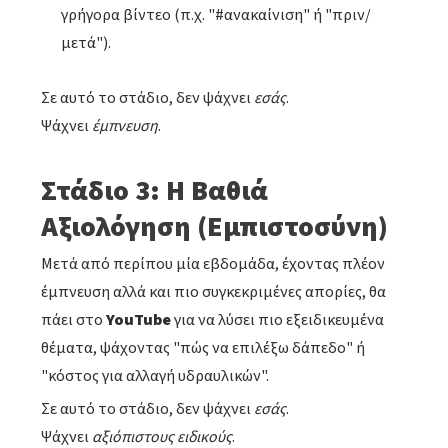
γρήγορα βίντεο (π.χ. "#ανακαίνιση" ή "πριν/
μετά").
Σε αυτό το στάδιο, δεν ψάχνει
εσάς
.
Ψάχνει
έμπνευση
.
Στάδιο 3: Η Βαθιά
Αξιολόγηση (Εμπιστοσύνη)
Μετά από περίπου μία εβδομάδα, έχοντας πλέον
έμπνευση αλλά και πιο συγκεκριμένες απορίες, θα
πάει στο
YouTube
για να λύσει πιο εξειδικευμένα
θέματα, ψάχοντας "πώς να επιλέξω δάπεδο" ή
"κόστος για αλλαγή υδραυλικών".
Σε αυτό το στάδιο, δεν ψάχνει
εσάς
.
Ψάχνει
αξιόπιστους ειδικούς
.