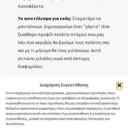
προσφέρετε;
Το αποτέλεσμα για εσάς:
Σταματάμε να
μαντεύουμε. Δημιουργούμε έναν "χάρτη" (ένα
ξεκάθαρο προφίλ πελάτη-στόχου) που μας
λέει πού ακριβώς θα βρούμε τους πελάτες σας
και με τι μήνυμα θα τους μιλήσουμε. Αυτό
γλιτώνει χιλιάδες ευρώ από άστοχες
διαφημίσεις.
Διαχείριση Συγκατάθεσης
Για να παρέχουμε την καλύτερη εμπειρία, χρησιμοποιούμε τεχνολογίες όπως
2. Δημιουργία &
cookies για την αποθήκευση ή/και την πρόσβαση σε πληροφορίες συσκευών. Η
συγκατάθεση για τις εν λόγω τεχνολογίες θα μας επιτρέψει να επεξεργαστούμε
Οργάνωση κεντρικού
δεδομένα προσωπικού χαρακτήρα, όπως συμπεριφορά περιήγησης ή μοναδικά
αναγνωριστικά σε αυτόν τον ιστότοπο. Η μη συγκατάθεση ή η ανάκληση της
"Control Room"
συγκατάθεσης, μπορεί να επηρεάσει αρνητικά ορισμένες λειτουργίες και
δυνατότητες.