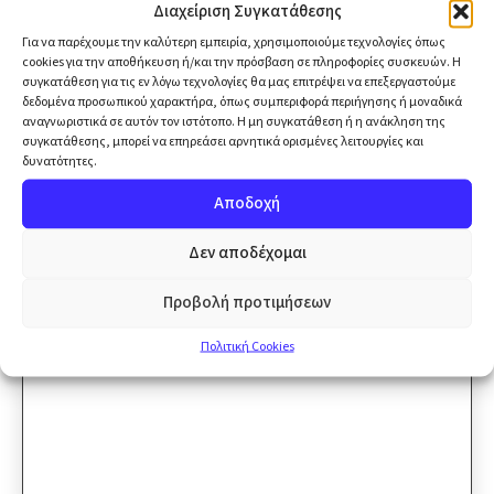
Διαχείριση Συγκατάθεσης
Για να παρέχουμε την καλύτερη εμπειρία, χρησιμοποιούμε τεχνολογίες όπως
cookies για την αποθήκευση ή/και την πρόσβαση σε πληροφορίες συσκευών. Η
συγκατάθεση για τις εν λόγω τεχνολογίες θα μας επιτρέψει να επεξεργαστούμε
Ads
δεδομένα προσωπικού χαρακτήρα, όπως συμπεριφορά περιήγησης ή μοναδικά
αναγνωριστικά σε αυτόν τον ιστότοπο. Η μη συγκατάθεση ή η ανάκληση της
συγκατάθεσης, μπορεί να επηρεάσει αρνητικά ορισμένες λειτουργίες και
Η διαφήμιση δεν είναι έξοδο, είναι επένδυση.
δυνατότητες.
Μάθετε πώς να σταματήσετε τη σπατάλη budget
Αποδοχή
και να αυξήσετε την κερδοφορία (ROAS),
αξιοποιώντας data-driven στρατηγικές σε Google
Δεν αποδέχομαι
Ads και Social Media.
Προβολή προτιμήσεων
Εξερευνήστε το Ads
Hub
→
Πολιτική Cookies