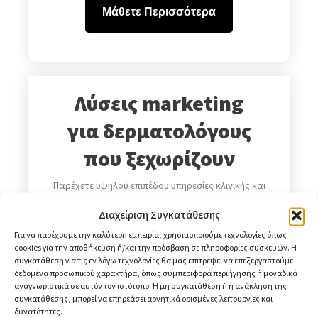
Μάθετε Περισσότερα
Λύσεις marketing
για δερματολόγους
που ξεχωρίζουν
Παρέχετε υψηλού επιπέδου υπηρεσίες κλινικής και
αισθητικής δερματολογίας και θέλετε η ψηφιακή
Διαχείριση Συγκατάθεσης
σας παρουσία να το αντανακλά; Βοηθάμε
Για να παρέχουμε την καλύτερη εμπειρία, χρησιμοποιούμε τεχνολογίες όπως
σύγχρονα ιατρεία να αναδείξουν το επιστημονικό
cookies για την αποθήκευση ή/και την πρόσβαση σε πληροφορίες συσκευών. Η
τους κύρος, να προσελκύσουν το κατάλληλο κοινό
συγκατάθεση για τις εν λόγω τεχνολογίες θα μας επιτρέψει να επεξεργαστούμε
δεδομένα προσωπικού χαρακτήρα, όπως συμπεριφορά περιήγησης ή μοναδικά
για εξειδικευμένες θεραπείες.
αναγνωριστικά σε αυτόν τον ιστότοπο. Η μη συγκατάθεση ή η ανάκληση της
συγκατάθεσης, μπορεί να επηρεάσει αρνητικά ορισμένες λειτουργίες και
Εξερευνήστε τη
δυνατότητες.