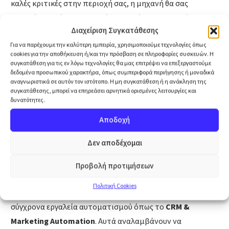
καλές κριτικές στην περιοχή σας, η μηχανή θα σας
προτείνει πρώτους. Έτσι, όποιος ψάχνει για παράδειγμα
Διαχείριση Συγκατάθεσης
"εργολάβο στην Αθήνα", θα δει αμέσως το δικό σας όνομα.
Για να παρέχουμε την καλύτερη εμπειρία, χρησιμοποιούμε τεχνολογίες όπως
4. Η δύναμη της ψηφιακής αξιοπιστίας:
Η εμπιστοσύνη
cookies για την αποθήκευση ή/και την πρόσβαση σε πληροφορίες συσκευών. Η
συγκατάθεση για τις εν λόγω τεχνολογίες θα μας επιτρέψει να επεξεργαστούμε
δεν χτίζεται μόνο στο site σας. Η σοβαρή παρουσία σας σε
δεδομένα προσωπικού χαρακτήρα, όπως συμπεριφορά περιήγησης ή μοναδικά
αναγνωριστικά σε αυτόν τον ιστότοπο. Η μη συγκατάθεση ή η ανάκληση της
πλατφόρμες επαγγελματιών (όπως το
LinkedIn για B2B
συγκατάθεσης, μπορεί να επηρεάσει αρνητικά ορισμένες λειτουργίες και
στέλνει θετικά σήματα στη Google. Το ίδιο ισχύει και για
δυνατότητες.
τις στοχευμένες διαφημίσεις. Δεν κυνηγάμε "μου αρέσει"
Αποδοχή
(likes). Χτίζουμε αναγνωρισιμότητα στον πελάτη, ώστε να
σας βλέπει παντού και να πειστεί να σας εμπιστευτεί.
Δεν αποδέχομαι
5. Η άμεση εξυπηρέτηση (Οι αυτοματισμοί):
Μόλις ο
Προβολή προτιμήσεων
πελάτης έρθει σε εσάς από την απάντηση της Google,
Πολιτική Cookies
πρέπει να τον εξυπηρετήσετε αμέσως. Εδώ έρχονται τα
σύγχρονα εργαλεία αυτοματισμού όπως το
CRM &
Marketing Automation
. Αυτά αναλαμβάνουν να