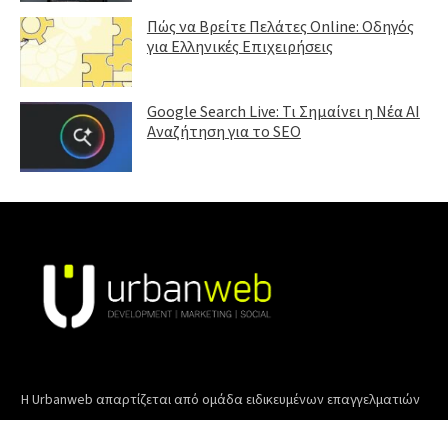
Πώς να Βρείτε Πελάτες Online: Οδηγός
για Ελληνικές Επιχειρήσεις
Google Search Live: Τι Σημαίνει η Νέα AI
Αναζήτηση για το SEO
Η Urbanweb απαρτίζεται από ομάδα ειδικευμένων επαγγελματιών
όπως σχεδιαστές, προγραμματιστές, ψηφιακοί μάρκετινγκ ειδικοί