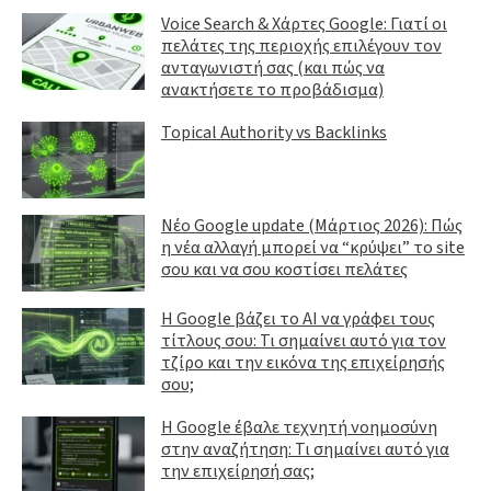
Voice Search & Χάρτες Google: Γιατί οι
πελάτες της περιοχής επιλέγουν τον
ανταγωνιστή σας (και πώς να
ανακτήσετε το προβάδισμα)
Topical Authority vs Backlinks
Νέο Google update (Μάρτιος 2026): Πώς
η νέα αλλαγή μπορεί να “κρύψει” το site
σου και να σου κοστίσει πελάτες
Η Google βάζει το AI να γράφει τους
τίτλους σου: Τι σημαίνει αυτό για τον
τζίρο και την εικόνα της επιχείρησής
σου;
Η Google έβαλε τεχνητή νοημοσύνη
στην αναζήτηση: Τι σημαίνει αυτό για
την επιχείρησή σας;