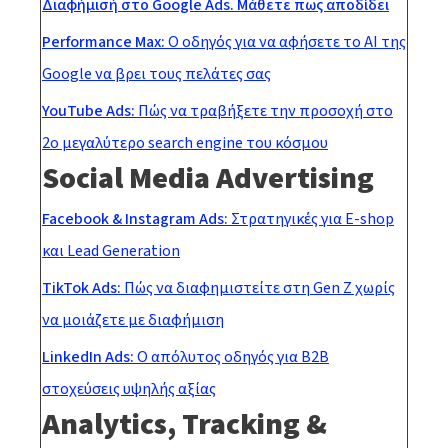
Διαφήμισή στο Google Ads. Μάθετε πως αποδίδει
Performance Max:
Ο οδηγός για να αφήσετε το AI της
Google να βρει τους πελάτες σας
YouTube Ads:
Πώς να τραβήξετε την προσοχή στο
2ο μεγαλύτερο search engine του κόσμου
Social Media Advertising
Facebook & Instagram Ads:
Στρατηγικές για E-shop
και Lead Generation
TikTok Ads:
Πώς να διαφημιστείτε στη Gen Z χωρίς
να μοιάζετε με διαφήμιση
LinkedIn Ads:
Ο απόλυτος οδηγός για B2B
στοχεύσεις υψηλής αξίας
Analytics, Tracking &