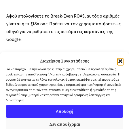
Αφού υπολογίσετε το Break-Even ROAS, αυτός ο αριθμός
γίνεται η πυξίδα σας. Πρέπει να τον χρησιμοποιήσετε ως
οδηγό για να ρυθμίσετε τις αυτόματες καμπάνιες της
Google.
Μάθετε πώς να εφαρμόσετε αυτό το νούμερο στις
Διαχείριση Συγκατάθεσης
σύγχρονες καμπάνιες στον οδηγό μας:
Performance Max:
Για να παρέχουμε την καλύτερη εμπειρία, χρησιμοποιούμε τεχνολογίες όπως
Ο οδηγός για να αφήσετε το AI της Google να βρει τους
cookies για την αποθήκευση ή/και την πρόσβαση σε πληροφορίες συσκευών. Η
συγκατάθεση για τις εν λόγω τεχνολογίες θα μας επιτρέψει να επεξεργαστούμε
πελάτες σας
.
δεδομένα προσωπικού χαρακτήρα, όπως συμπεριφορά περιήγησης ή μοναδικά
αναγνωριστικά σε αυτόν τον ιστότοπο. Η μη συγκατάθεση ή η ανάκληση της
συγκατάθεσης, μπορεί να επηρεάσει αρνητικά ορισμένες λειτουργίες και
δυνατότητες.
Αποδοχή
Συμβουλή του Ειδικού:
Χρησιμοποιήστε το
Break-Even ως "δίχτυ ασφαλείας" (Floor).
Δεν αποδέχομαι
Κάντε το εξής:
Μην ζητάτε από το Agency