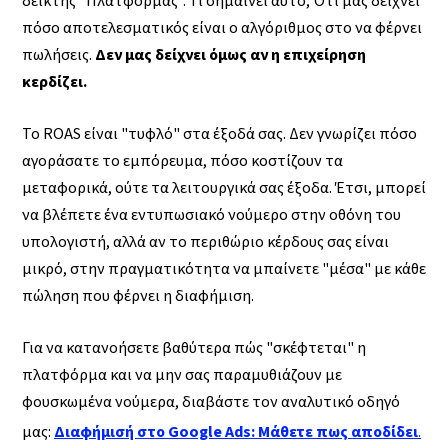
δείκτης "Πλατφόρμας". Τι σημαίνει αυτό; Ότι μας δείχνει
πόσο αποτελεσματικός είναι ο αλγόριθμος στο να φέρνει
πωλήσεις.
Δεν μας δείχνει όμως αν η επιχείρηση
κερδίζει.
Το ROAS είναι "τυφλό" στα έξοδά σας. Δεν γνωρίζει πόσο
αγοράσατε το εμπόρευμα, πόσο κοστίζουν τα
μεταφορικά, ούτε τα λειτουργικά σας έξοδα. Έτσι, μπορεί
να βλέπετε ένα εντυπωσιακό νούμερο στην οθόνη του
υπολογιστή, αλλά αν το περιθώριο κέρδους σας είναι
μικρό, στην πραγματικότητα να μπαίνετε "μέσα" με κάθε
πώληση που φέρνει η διαφήμιση.
Για να κατανοήσετε βαθύτερα πώς "σκέφτεται" η
πλατφόρμα και να μην σας παραμυθιάζουν με
φουσκωμένα νούμερα, διαβάστε τον αναλυτικό οδηγό
μας:
Διαφήμισή στο Google Ads: Μάθετε πως αποδίδει
.