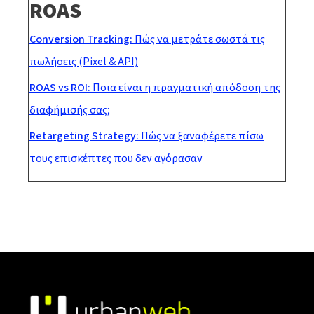
ROAS
Conversion Tracking:
Πώς να μετράτε σωστά τις
πωλήσεις (Pixel & API)
ROAS vs ROI:
Ποια είναι η πραγματική απόδοση της
διαφήμισής σας;
Retargeting Strategy:
Πώς να ξαναφέρετε πίσω
τους επισκέπτες που δεν αγόρασαν