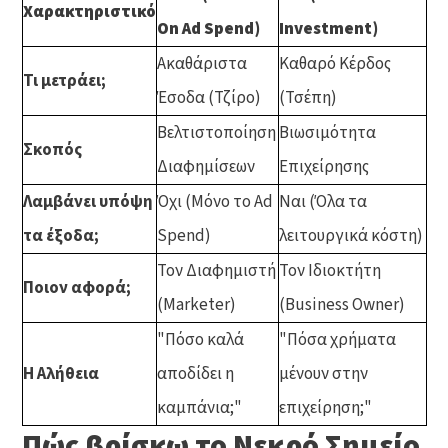
Χαρακτηριστικό
On Ad Spend)
Investment)
Ακαθάριστα
Καθαρό Κέρδος
Τι μετράει;
Έσοδα (Τζίρο)
(Τσέπη)
Βελτιστοποίηση
Βιωσιμότητα
Σκοπός
Διαφημίσεων
Επιχείρησης
Λαμβάνει υπόψη
Όχι (Μόνο το Ad
Ναι (Όλα τα
τα έξοδα;
Spend)
λειτουργικά κόστη)
Τον Διαφημιστή
Τον Ιδιοκτήτη
Ποιον αφορά;
(Marketer)
(Business Owner)
"Πόσο καλά
"Πόσα χρήματα
Η Αλήθεια
αποδίδει η
μένουν στην
καμπάνια;"
επιχείρηση;"
Πώς βρίσκω το Νεκρό Σημείο