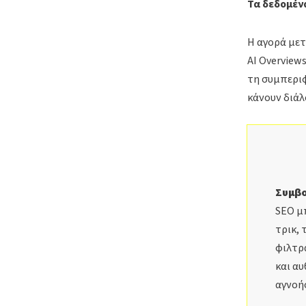
Τα δεδομέν
Η αγορά μετ
AI Overview
τη συμπεριφ
κάνουν διάλ
Συμβο
SEO μπ
τρικ, 
φιλτρά
και αυ
αγνοήσ