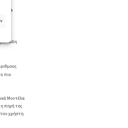
ogle
το GEO
ως η
ν
εμελιώδη
όριθμους
το πιο
ικά Μοντέλα
ι η πηγή της
στον χρήστη.