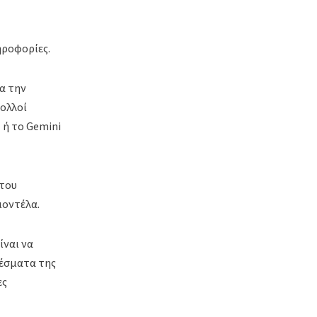
ηροφορίες.
α την
ολλοί
 ή το Gemini
 του
μοντέλα.
ίναι να
λέσματα της
ες