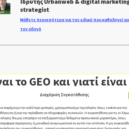
Ιδρυτής Urbanweb & digital marketin
strategist
Μάθετε περισσότερα για τον ειδικό που καθοδηγεί α
τον οδηγό
ναι το GEO και γιατί είναι
ον της ψηφιακής προβολ
Διαχείριση Συγκατάθεσης
 να παρέχουμε την καλύτερη εμπειρία, χρησιμοποιούμε τεχνολογίες όπως cookies για την
θήκευση ή/και την πρόσβαση σε πληροφορίες συσκευών. Η συγκατάθεση για τις εν λόγω
erative Engine Optimization) είναι η στρατηγική διαδικασία
νολογίες θα μας επιτρέψει να επεξεργαστούμε δεδομένα προσωπικού χαρακτήρα, όπως
ίησης του ψηφιακού περιεχομένου ώστε να αναγνωρίζεται κα
περιφορά περιήγησης ή μοναδικά αναγνωριστικά σε αυτόν τον ιστότοπο. Η μη συγκατάθ
 ανάκληση της συγκατάθεσης, μπορεί να επηρεάσει αρνητικά ορισμένες λειτουργίες και