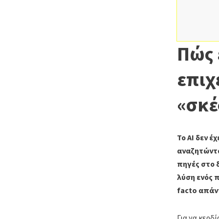
Πώς 
επιχ
«σκέ
Το AI δεν έ
αναζητώντα
πηγές στο δ
λύση ενός π
facto απάν
Για να κερδ