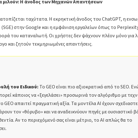
α μιλούν: Η άνοδος των Μηχανών Απαντήσεων
ατοπίζεται ταχύτατα. Η εκρηκτική άνοδος του ChatGPT, η ενσ
s (SGE) στην Google και η εμφάνιση εργαλείων όπως το Perplexit
ορά του καταναλωτή. Οι χρήστες δεν ψάχνουν πλέον μόνο για λ
ογο και ζητούν τεκμηριωμένες απαντήσεις.
υλή του Ειδικού:
Το GEO είναι πιο αξιοκρατικό από το SEO. Εν
ορεί κάποιος να «ξεγελάσει» προσωρινά τον αλγόριθμο με τεχν
το GEO απαιτεί πραγματική αξία. Τα μοντέλα AI έχουν σχεδιαστε
ρουν τον «θόρυβο» και να αναδεικνύουν πηγές με ουσιαστικό β
θεντία. Αν το περιεχόμενό σας είναι μέτριο, το AI απλώς θα το
ει.