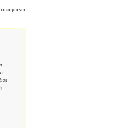
ευκαιρία για
αι
αι
ά σε
ι