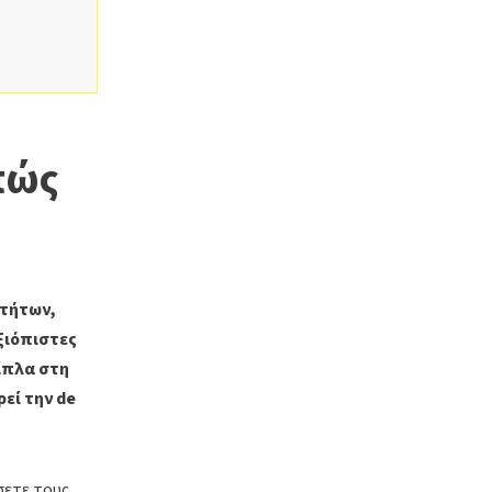
πώς
οτήτων,
ξιόπιστες
δίπλα στη
εί την de
σετε τους