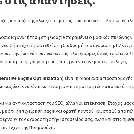
s στις απαντήσεις.
άζει, και μαζί της αλλάζει ο τρόπος που οι πελάτες βρίσκουν πλ
οσιακή αναζήτηση στη Google παραμένει ο βασικός πυλώνας γι
 νέο βήμα έχει προστεθεί στη διαδρομή του αγοραστή. Πλέον, π
ινούν την έρευνά τους ρωτώντας πλατφόρμες όπως το ChatGPT
υν μια πρώτη, γρήγορη σύσταση ή για να συγκρίνουν επιλογές.
erative Engine Optimization)
είναι η διαδικασία προσαρμογής
υ σας ώστε να είναι κατανοητό και «προτιμητέο» από αυτά τα 
αι για αντικατάσταση του SEO, αλλά για
επέκταση
. Στόχος μας ε
με ότι η επιχείρησή σας είναι ορατή παντού: και στα 10 αποτε
φέρνουν τον αγοραστή στην ιστοσελίδα σας, αλλά και στις άμεσ
της Τεχνητής Νοημοσύνης.