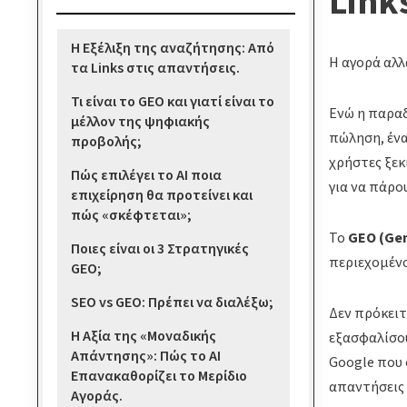
Link
Η Εξέλιξη της αναζήτησης: Από
Η αγορά αλλ
τα Links στις απαντήσεις.
Τι είναι το GEO και γιατί είναι το
Ενώ η παραδ
μέλλον της ψηφιακής
πώληση, ένα
προβολής;
χρήστες ξεκ
Πώς επιλέγει το AI ποια
για να πάρο
επιχείρηση θα προτείνει και
πώς «σκέφτεται»;
Το
GEO (Gen
Ποιες είναι οι 3 Στρατηγικές
περιεχομένο
GEO;
SEO vs GEO: Πρέπει να διαλέξω;
Δεν πρόκειτ
Η Αξία της «Μοναδικής
εξασφαλίσου
Απάντησης»: Πώς το AI
Google που 
Επανακαθορίζει το Μερίδιο
απαντήσεις 
Αγοράς.