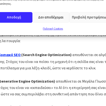
 από τις μηχανές Generative AI (όπως το ChatGPT και το Go
ατότητες.
 αντίθεση με το SEO που στοχεύει στην κατάταξη σε λίστες, 
ην αναφορά (Citation) και τη σύσταση της επιχείρησής σας 
Αποδοχή
Δεν αποδέχομαι
Προβολή προτιμήσεω
λύση μέσα στην απάντηση του AI.
Πολιτική Cookies
ληφθούμε το μέγεθος της αλλαγής, πρέπει να κατανοήσουμε τη θ
 λειτουργία:
δοσιακό SEO
(Search Engine Optimization)
απευθύνεται σε αλγ
ς. Στόχος του είναι να πείσει τη μηχανή ότι η σελίδα σας είναι 
ποτέλεσμα για μια λέξη-κλειδί, ώστε να κερδίσετε το κλικ.
Generative Engine Optimization)
απευθύνεται σε Μεγάλα Γλωσσ
τόχος του είναι να «εκπαιδεύσει» το AI ότι η επιχείρησή σας είνα
, ώστε να σας συμπεριλάβει στη συνθετική απάντηση που δίνει 