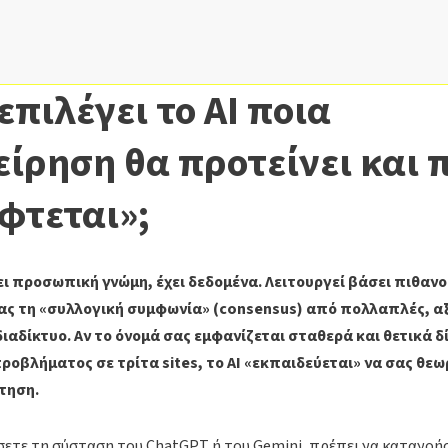
επιλέγει το AI ποια
είρηση θα προτείνει και 
φτεται»;
χει προσωπική γνώμη, έχει δεδομένα. Λειτουργεί βάσει πιθαν
ς τη «συλλογική συμφωνία» (consensus) από πολλαπλές, α
ιαδίκτυο. Αν το όνομά σας εμφανίζεται σταθερά και θετικά 
ροβλήματος σε τρίτα sites, το AI «εκπαιδεύεται» να σας θεωρ
τηση.
ίσετε τη σύσταση του ChatGPT ή του Gemini, πρέπει να κατανοή