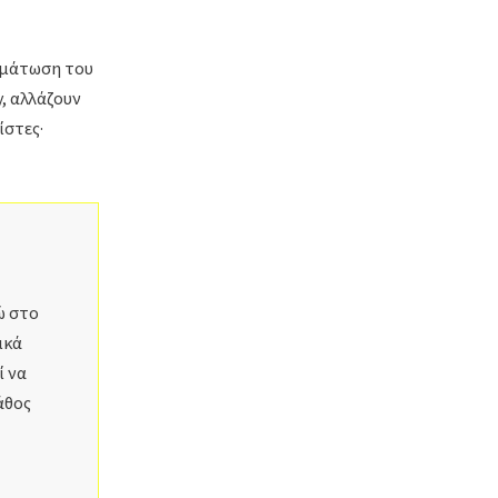
ωμάτωση του
y, αλλάζουν
ίστες·
ώ στο
ικά
ί να
άθος