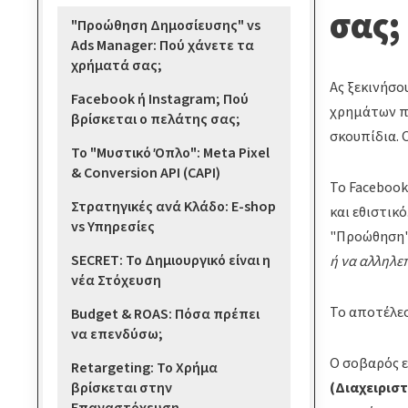
σας;
"Προώθηση Δημοσίευσης" vs
Ads Manager: Πού χάνετε τα
χρήματά σας;
Ας ξεκινήσο
Facebook ή Instagram; Πού
χρημάτων πο
βρίσκεται ο πελάτης σας;
σκουπίδια. 
Το "Μυστικό Όπλο": Meta Pixel
& Conversion API (CAPI)
Το Facebook 
Στρατηγικές ανά Κλάδο: E-shop
και εθιστικ
vs Υπηρεσίες
"Προώθηση",
SECRET: Το Δημιουργικό είναι η
ή να αλληλε
νέα Στόχευση
Το αποτέλεσ
Budget & ROAS: Πόσα πρέπει
να επενδύσω;
Ο σοβαρός ε
Retargeting: Το Χρήμα
βρίσκεται στην
(Διαχειρισ