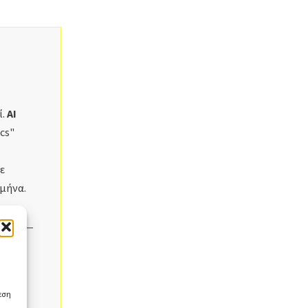
ί.
AI
cs"
ε
μήνα.
g
εση