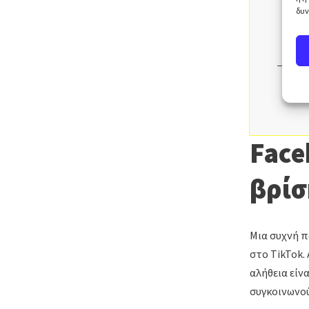
δυν
Face
βρίσ
Μια συχνή π
στο TikTok. 
αλήθεια είν
συγκοινωνού