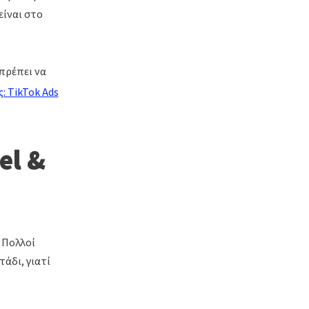
είναι στο
 πρέπει να
: TikTok Ads
el &
 Πολλοί
άδι, γιατί