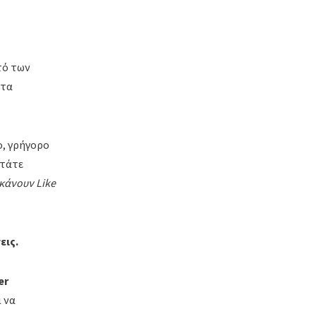
τό των
στα
ο, γρήγορο
ατάτε
κάνουν Like
εις.
er
 να