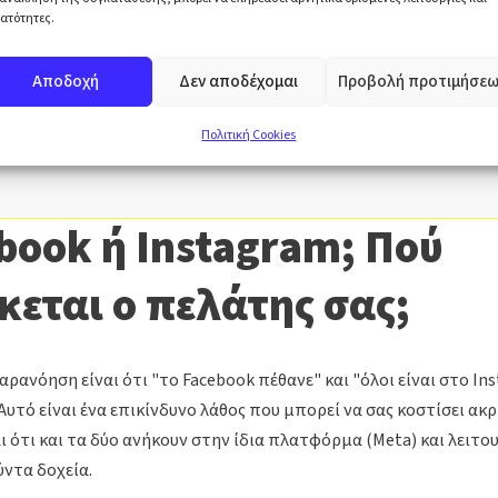
Μάθετε περισσότερα για τον ειδικό που καθοδηγεί α
ατότητες.
τον οδηγό
Αποδοχή
Δεν αποδέχομαι
Προβολή προτιμήσεω
Πολιτική Cookies
book ή Instagram; Πού
κεται ο πελάτης σας;
αρανόηση είναι ότι "το Facebook πέθανε" και "όλοι είναι στο In
Αυτό είναι ένα επικίνδυνο λάθος που μπορεί να σας κοστίσει ακρ
αι ότι και τα δύο ανήκουν στην ίδια πλατφόρμα (Meta) και λειτο
ντα δοχεία.