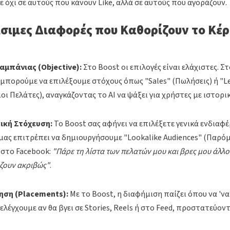
 όχι σε αυτούς που κάνουν Like, αλλά σε αυτούς που αγοράζουν.
ίσιμες Διαφορές που Καθορίζουν το Κέ
αμπάνιας (Objective):
Στο Boost οι επιλογές είναι ελάχιστες. Στ
 μπορούμε να επιλέξουμε στόχους όπως "Sales" (Πωλήσεις) ή "L
ι Πελάτες), αναγκάζοντας το AI να ψάξει για χρήστες με ιστορι
ική Στόχευση:
Το Boost σας αφήνει να επιλέξετε γενικά ενδιαφέ
μας επιτρέπει να δημιουργήσουμε "Lookalike Audiences" (Παρόμ
 στο Facebook:
"Πάρε τη λίστα των πελατών μου και βρες μου άλλο
άζουν ακριβώς"
.
ση (Placements):
Με το Boost, η διαφήμιση παίζει όπου να 'να
ελέγχουμε αν θα βγει σε Stories, Reels ή στο Feed, προστατεύον