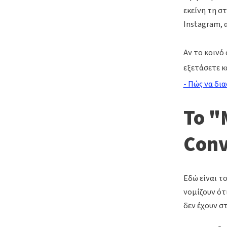
εκείνη τη σ
Instagram, 
Αν το κοινό 
εξετάσετε κ
- Πώς να δι
Το "
Conv
Εδώ είναι τ
νομίζουν ότ
δεν έχουν σ