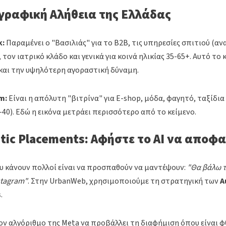
γραφική Αλήθεια της Ελλάδας
k:
Παραμένει ο "Βασιλιάς" για το B2B, τις υπηρεσίες σπιτιού (ανα
, τον ιατρικό κλάδο και γενικά για κοινά ηλικίας 35-65+. Αυτό το κ
και την υψηλότερη αγοραστική δύναμη.
m:
Είναι η απόλυτη "βιτρίνα" για E-shop, μόδα, φαγητό, ταξίδια 
-40). Εδώ η εικόνα μετράει περισσότερο από το κείμενο.
ic Placements: Αφήστε το AI να αποφα
υ κάνουν πολλοί είναι να προσπαθούν να μαντέψουν:
"Θα βάλω τ
stagram"
. Στην UrbanWeb, χρησιμοποιούμε τη στρατηγική των
A
s
.
ν αλγόριθμο της Meta να προβάλλει τη διαφήμιση όπου είναι 