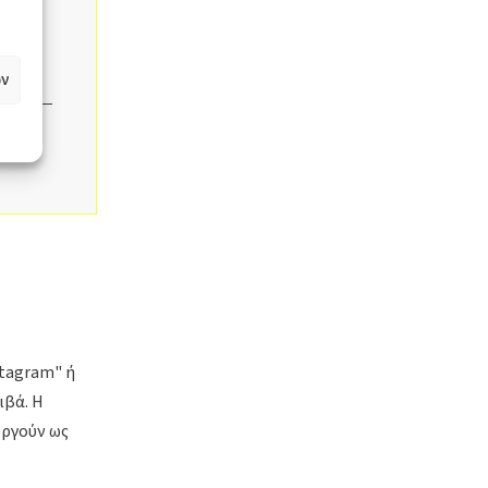
υτόν
ν
stagram" ή
ιβά. Η
υργούν ως