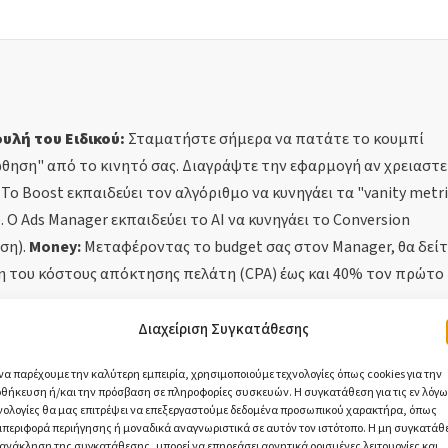
υλή του Ειδικού:
Σταματήστε σήμερα να πατάτε το κουμπί
θηση" από το κινητό σας. Διαγράψτε την εφαρμογή αν χρειαστε
Το Boost εκπαιδεύει τον αλγόριθμο να κυνηγάει τα "vanity metri
). Ο Ads Manager εκπαιδεύει το AI να κυνηγάει το Conversion
ση).
Money:
Μεταφέροντας το budget σας στον Manager, θα δείτ
η του κόστους απόκτησης πελάτη (CPA) έως και 40% τον πρώτο 
Διαχείριση Συγκατάθεσης
Σάββας Λαζαρίδης
 να παρέχουμε την καλύτερη εμπειρία, χρησιμοποιούμε τεχνολογίες όπως cookies για την
Ιδρυτής Urbanweb & digital marketin
θήκευση ή/και την πρόσβαση σε πληροφορίες συσκευών. Η συγκατάθεση για τις εν λόγω
νολογίες θα μας επιτρέψει να επεξεργαστούμε δεδομένα προσωπικού χαρακτήρα, όπως
strategist
περιφορά περιήγησης ή μοναδικά αναγνωριστικά σε αυτόν τον ιστότοπο. Η μη συγκατάθ
 ανάκληση της συγκατάθεσης, μπορεί να επηρεάσει αρνητικά ορισμένες λειτουργίες και