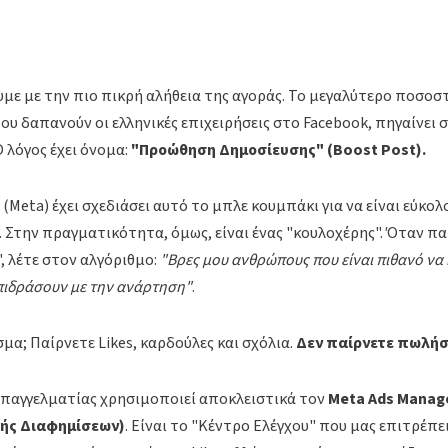
υμε με την πιο πικρή αλήθεια της αγοράς. Το μεγαλύτερο ποσοσ
υ δαπανούν οι ελληνικές επιχειρήσεις στο Facebook, πηγαίνει 
Ο λόγος έχει όνομα:
"Προώθηση Δημοσίευσης" (Boost Post).
(Meta) έχει σχεδιάσει αυτό το μπλε κουμπάκι για να είναι εύκολ
ό. Στην πραγματικότητα, όμως, είναι ένας "κουλοχέρης". Όταν π
 λέτε στον αλγόριθμο:
"Βρες μου ανθρώπους που είναι πιθανό να 
πιδράσουν με την ανάρτηση"
.
μα; Παίρνετε Likes, καρδούλες και σχόλια.
Δεν παίρνετε πωλήσ
παγγελματίας χρησιμοποιεί αποκλειστικά τον
Meta Ads Manag
τής Διαφημίσεων)
. Είναι το "Κέντρο Ελέγχου" που μας επιτρέπει