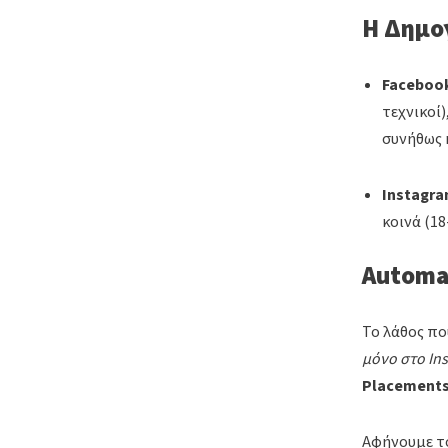
Η Δημο
Faceboo
τεχνικοί)
συνήθως 
Instagra
κοινά (18
Automat
Το λάθος πο
μόνο στο In
Placement
Αφήνουμε το