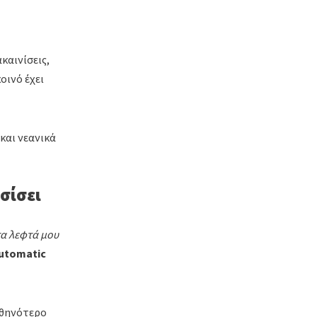
καινίσεις,
οινό έχει
και νεανικά
σίσει
α λεφτά μου
utomatic
φθηνότερο