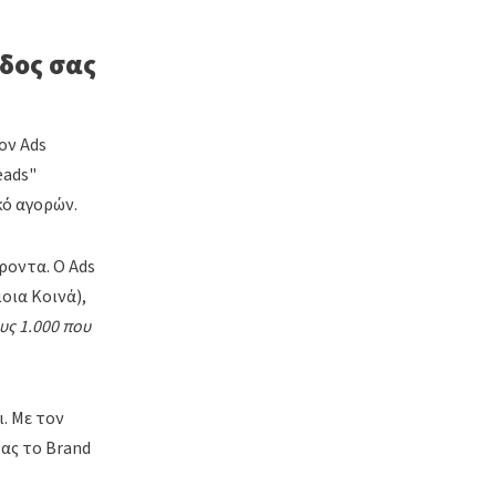
ρδος σας
ον Ads
eads"
κό αγορών.
ροντα. Ο Ads
οια Κοινά),
υς 1.000 που
ι. Με τον
τας το Brand